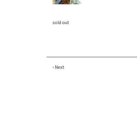
sold out
‹ Next